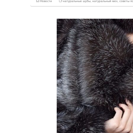
Новости
натуральные шубы
,
натуральный мех
,
советы п