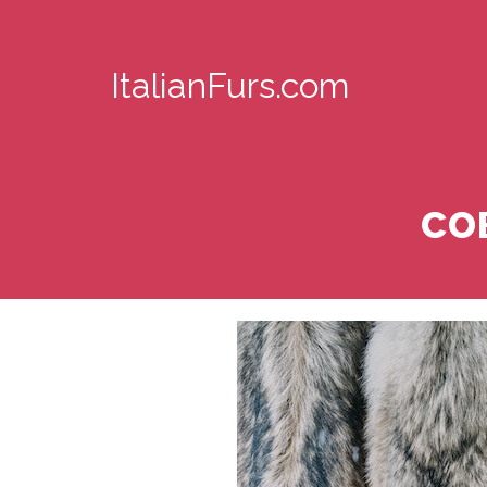
ItalianFurs.com
со