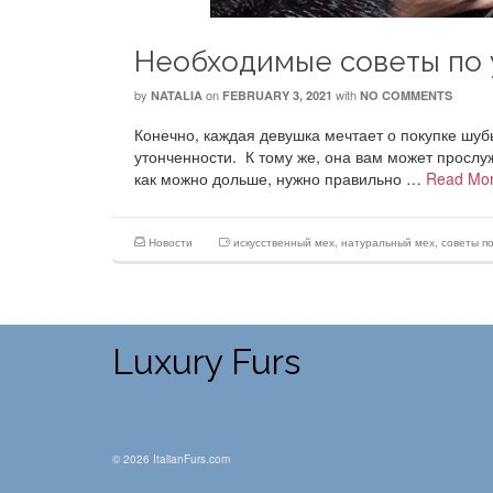
Необходимые советы по 
by
on
with
NATALIA
FEBRUARY 3, 2021
NO COMMENTS
Конечно, каждая девушка мечтает о покупке шуб
утонченности. К тому же, она вам может прослуж
как можно дольше, нужно правильно …
Read Mo
Новости
искусственный мех
,
натуральный мех
,
советы п
Luxury Furs
© 2026 ItalianFurs.com