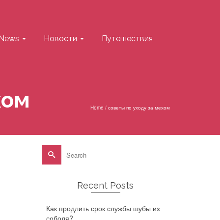
News
Новости
Путешествия
хом
Home
/
советы по уходу за мехом
Search
for:
Recent Posts
Как продлить срок службы шубы из
соболя?