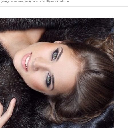
о уходу за мехом
,
уход за мехом
,
Шубы из соболя