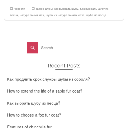
Новости
выбор шубы
,
как выбрать шубу
,
Как выбрать шубу из
песца
,
натуральный мех
,
шуба из натурального меха
,
шуба из песца
Search
for:
Recent Posts
Как продлить срок службы шубы из соболя?
How to extend the life of a sable fur coat?
Как выбрать шубу из песца?
How to choose a fox fur coat?
Features of chinchilla fur